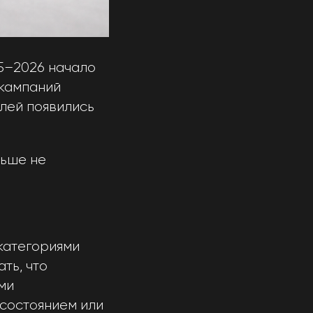
25–2026 начало
 кампаний
лей появились
льше не
категориями
ть, что
ми
состоянием или