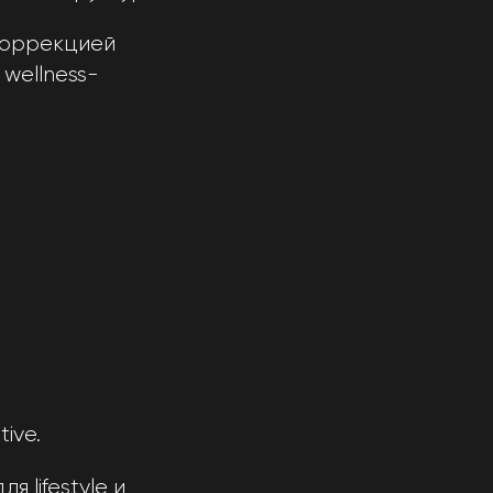
коррекцией
wellness-
ive.
 lifestyle и