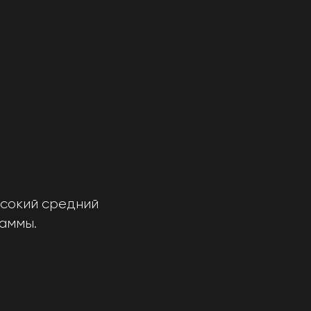
высокий средний
раммы.