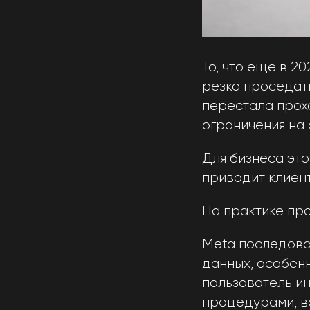
То, что еще в 2
резко проседать
перестала прох
ограничения на 
Для бизнеса это
приводит клиент
На практике про
Meta последова
данных, особенн
пользователь ин
процедурами, в