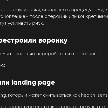
ые формулировки, связанные с процедурами, 
тановлением после операций или конкретными 
ут усиливать риск.
рестроили воронку
 мы полностью переработали mobile funnel.
но:
али landing page
g, который может считываться как health-sensit
на процедуре сделали акцент на результате для