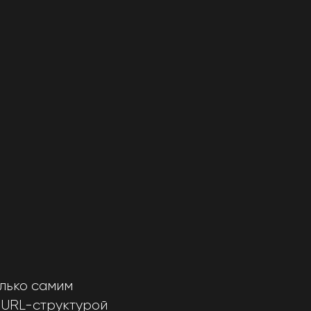
олько самим
е URL-структурой