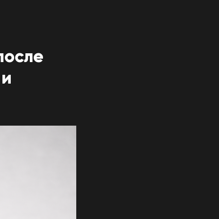
после
 и