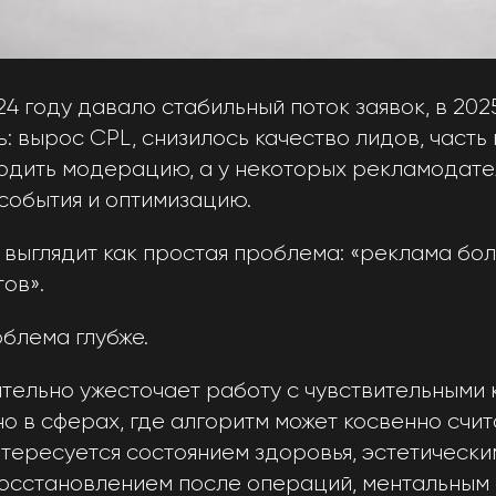
024 году давало стабильный поток заявок, в 20
: вырос CPL, снизилось качество лидов, часть
одить модерацию, а у некоторых рекламодате
события и оптимизацию.
 выглядит как простая проблема: «реклама бо
ов».
блема глубже.
тельно ужесточает работу с чувствительными 
о в сферах, где алгоритм может косвенно счита
тересуется состоянием здоровья, эстетически
осстановлением после операций, ментальным 