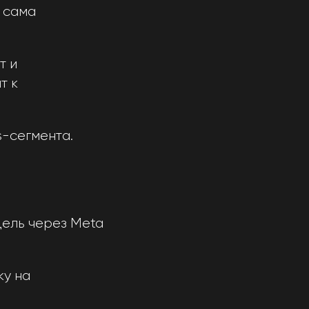
 сама
т и
т к
s-сегмента.
дель через Meta
ку на